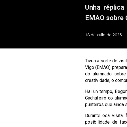
Unha réplica
EMAO sobre 
1
8
de xullo
de 2025
Tiven a sorte de vis
Vigo (EMAO) prepararo
do alumnado sobre 
creatividade, o comp
Hai un tempo, Begoñ
Cachafeiro co alumn
punteiros que aínda s
Durante esa visita, 
posibilidade de fa