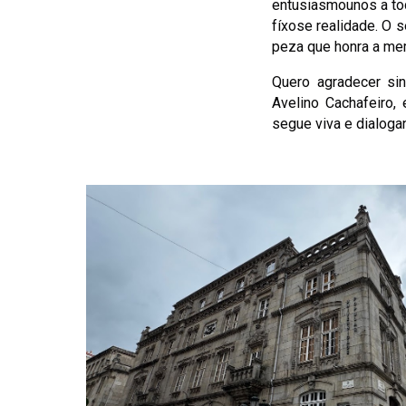
entusiasmounos a tod
fíxose realidade. O s
peza que honra a mem
Quero agradecer si
Avelino Cachafeiro, 
segue viva e dialoga