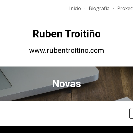
Inicio
Biografía
Proxec
ip to main content
Skip to navigat
Ruben Troitiño
www.rubentroitino.com
Novas