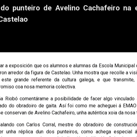
 do punteiro de Avelino Cachafeiro na 
Castelao
itar a exposición que os alumnos e alumnas da Escola Municipal 
n arredor da figura de Castelao. Unha mostra que recolle a visi
este grande referente da cultura galega, e que transmite, 
romiso coa nosa memoria colectiva.
a Riobó comentárame a posibilidade de facer algo vinculado 
ado do obradoiro de gaita. Así foi como me acheguei á EMA
e conservan de Avelino Cachafeiro, unha auténtica xoia da nosa t
falando con Carlos Corral, mestre do obradoiro de construció
cer unha réplica dun dos punteiros, como achega especial á