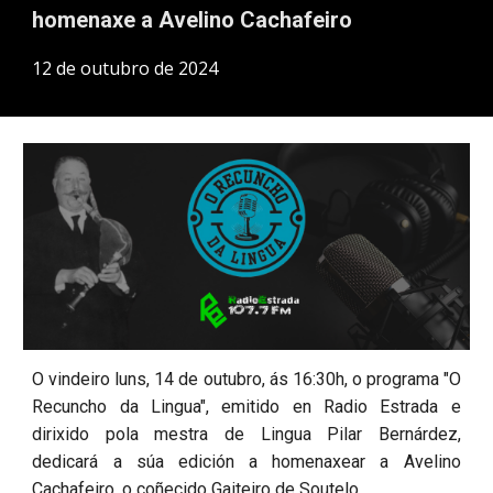
h
omenaxe a Avelino Cachafeiro
1
2
de
outubro
de 202
4
O vindeiro luns, 14 de outubro, ás 16:30h, o programa "O
Recuncho da Lingua", emitido en Radio Estrada e
dirixido pola mestra de Lingua Pilar Bernárdez,
dedicará a súa edición a homenaxear a Avelino
Cachafeiro, o coñecido Gaiteiro de Soutelo.