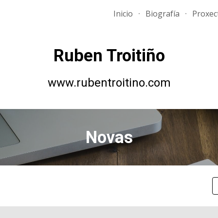
Inicio
Biografía
Proxec
ip to main content
Skip to navigat
Ruben Troitiño
www.rubentroitino.com
Novas