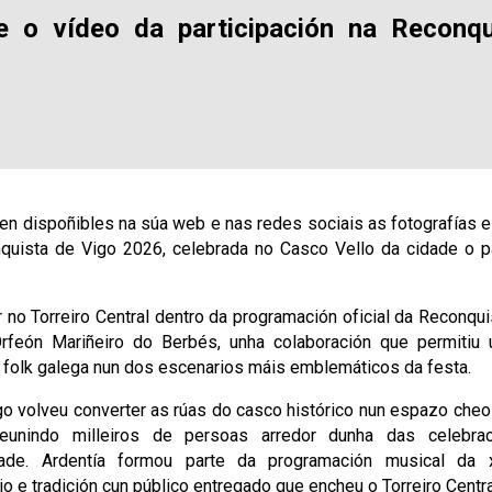
e o vídeo da participación na Reconq
ten dispoñibles na súa web e nas redes sociais as fotografías 
quista de Vigo 2026, celebrada no Casco Vello da cidade o
r no Torreiro Central dentro da programación oficial da Reconqu
rfeón Mariñeiro do Berbés, unha colaboración que permitiu un
 folk galega nun dos escenarios máis emblemáticos da festa.
o volveu converter as rúas do casco histórico nun espazo cheo 
reunindo milleiros de persoas arredor dunha das celebrac
dade. Ardentía formou parte da programación musical da 
o e tradición cun público entregado que encheu o Torreiro Centra