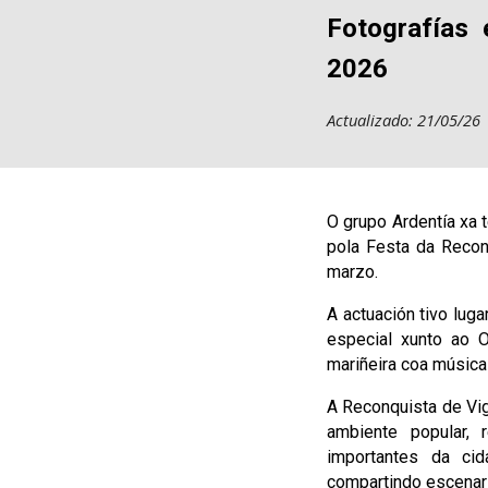
F
otografías 
2026
Actualizado: 21/05/26
O grupo Ardentía xa 
pola Festa da Recon
marzo.
A actuación tivo luga
especial xunto ao O
mariñeira coa música
A Reconquista de Vig
ambiente popular, 
importantes da ci
compartindo escenari