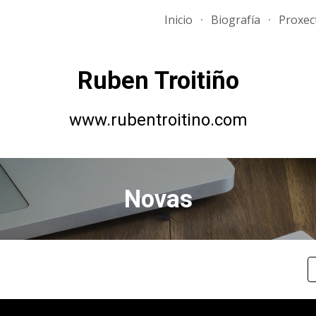
Inicio
Biografía
Proxec
ip to main content
Skip to navigat
Ruben Troitiño
www.rubentroitino.com
Novas